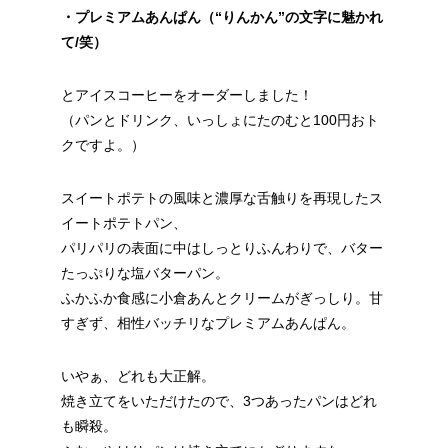
・プレミアムあんぱん（“りんかん”の文字に魅かれ
て/笑）
とアイスコーヒーをオーダーしました！
（パンとドリンク、いっしょにたのむと100円おト
クですよ。）
スイートポテトの風味と濃厚な舌触りを再現したス
イートポテトパン、
パリパリの表面に中はしっとりふんわりで、バター
たっぷりな塩バターパン。
ふかふか食感に小倉あんとクリームがぎっしり。甘
すぎず、相性バッチリなプレミアムあんぱん。
いやぁ、どれも大正解。
焼き立てをいただけたので、3つあったパンはどれ
も瞬殺。