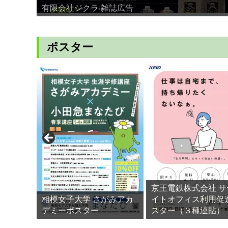
有限会社ジクラ 雑誌広告
ポスター
京王電鉄株式会社 サ
相模女子大学 さがみアカ
イトオフィス利用促
デミーポスター
スター（３種連貼）