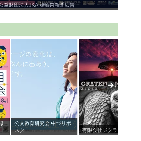
公益財団法人JKA 競輪祭新聞広告
自遊堂 
録
公文教育研究会 中づりポ
スター
有限会社ジクラ ポスター