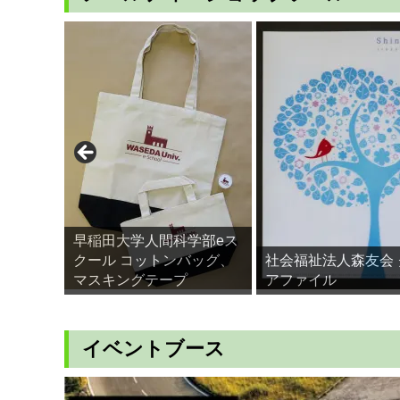
早稲田大学人間科学部eス
クール コットンバッグ、
社会福祉法人森友会 
マスキングテープ
アファイル
イベントブース