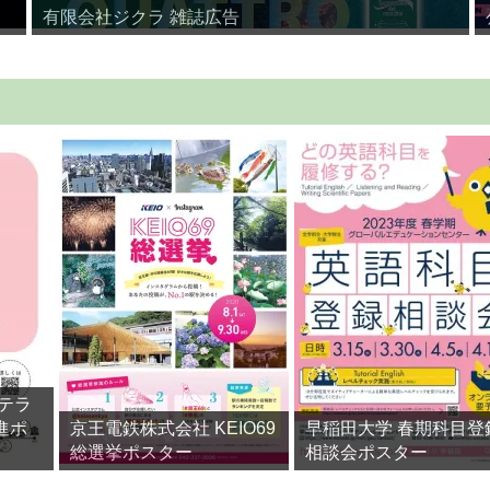
有限会社ジクラ 雑誌広告
テラ
進ポ
京王電鉄株式会社 KEIO69
早稲田大学 春期科目登
総選挙ポスター
相談会ポスター