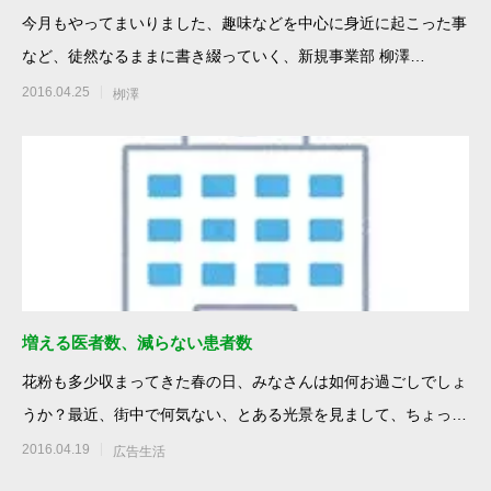
今月もやってまいりました、趣味などを中心に身近に起こった事
など、徒然なるままに書き綴っていく、新規事業部 柳澤
&#x2642;のブログ、4月
2016.04.25
栁澤
増える医者数、減らない患者数
花粉も多少収まってきた春の日、みなさんは如何お過ごしでしょ
うか？最近、街中で何気ない、とある光景を見まして、ちょっと
興味を持ったので
2016.04.19
広告生活