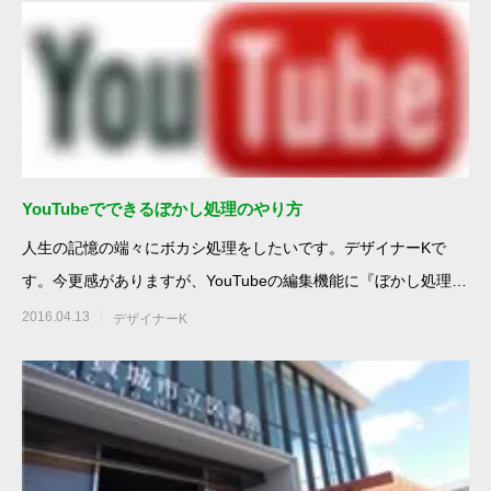
YouTubeでできるぼかし処理のやり方
人生の記憶の端々にボカシ処理をしたいです。デザイナーKで
す。今更感がありますが、YouTubeの編集機能に『ぼかし処理』
が追加さ
2016.04.13
デザイナーK