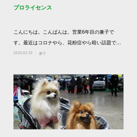
プロライセンス
こんにちは。こんばんは。営業6年目の兼子で
す。最近はコロナやら、花粉症やら暗い話題で、
もう引きこもるしかないわ状態の我らの祖国ジャ
2020.03.19
兼子
パンで