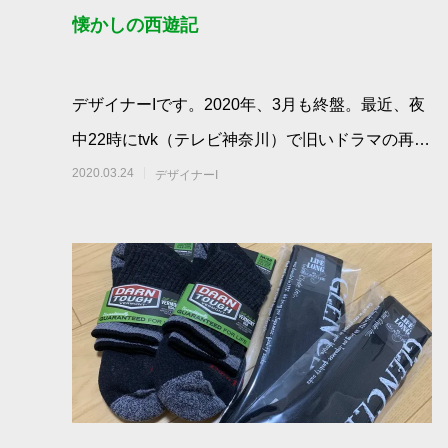
懐かしの西遊記
デザイナーIです。2020年、3月も終盤。最近、夜
中22時にtvk（テレビ神奈川）で旧いドラマの再放
送してます。今は「西遊記」。19
2020.03.24
デザイナーI