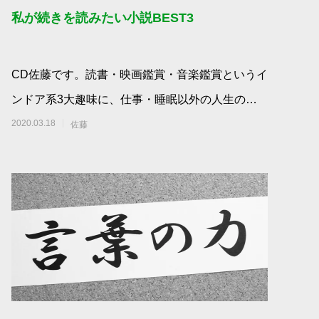
私が続きを読みたい小説BEST3
CD佐藤です。読書・映画鑑賞・音楽鑑賞というイ
ンドア系3大趣味に、仕事・睡眠以外の人生の大
半を費やしてきましたが、40歳を過ぎ、人生の折
2020.03.18
佐藤