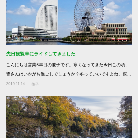
先日観覧車にライドしてきました
こんにちは営業5年目の兼子です。寒くなってきた今日この頃、
皆さんはいかがお過ごしでしょうか？冬っていいですよね、僕の
右ポケットに
2019.11.14
兼子