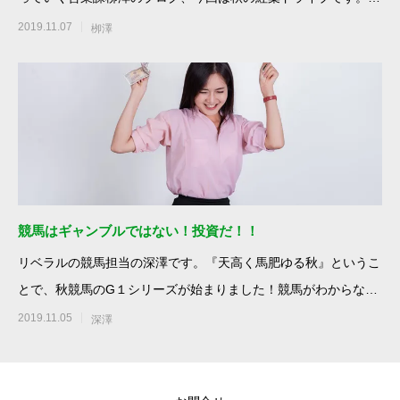
週は三連休で、天気も
2019.11.07
栁澤
競馬はギャンブルではない！投資だ！！
リベラルの競馬担当の深澤です。『天高く馬肥ゆる秋』というこ
とで、秋競馬のG１シリーズが始まりました！競馬がわからない
方に対しての
2019.11.05
深澤