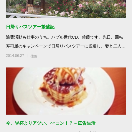
日帰りバスツアー繁盛記
浪費活動も仕事のうち。バブル世代CD、佐藤です。先日、回転
寿司屋のキャンペーンで日帰りバスツアーに当選し、妻と二人で
参加してきました。メ
2014.06.27
佐藤
今、Ｗ杯よりアツい、○○コン！？ – 広告生活