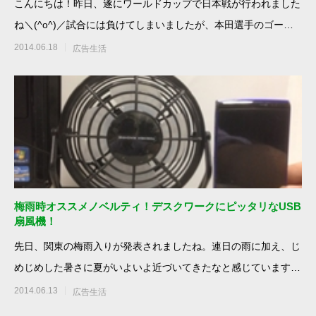
こんにちは！昨日、遂にワールドカップで日本戦が行われました
ね＼(^o^)／試合には負けてしまいましたが、本田選手のゴール
には日本中がひと
2014.06.18
広告生活
梅雨時オススメノベルティ！デスクワークにピッタリなUSB
扇風機！
先日、関東の梅雨入りが発表されましたね。連日の雨に加え、じ
めじめした暑さに夏がいよいよ近づいてきたなと感じています。
この時期の営業活動は
2014.06.13
広告生活