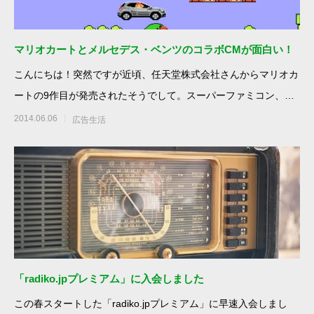
マリオカートとメルセデス・ベンツのコラボCMが面白い！
こんにちは！突然ですが近頃、任天堂株式会社さんからマリオカ
ートの9作目が発売されたそうでして。スーパーファミコン、ニ
ンデンドー64、最近
2014.06.06
広告生活
「radiko.jpプレミアム」に入会しました
この春スタートした「radiko.jpプレミアム」に早速入会しまし