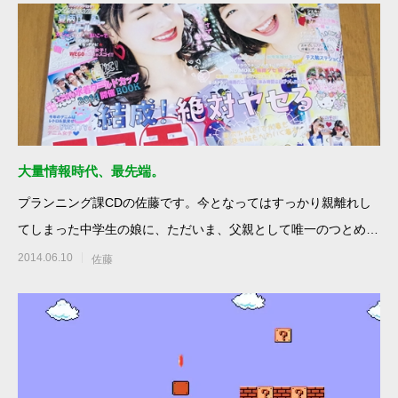
大量情報時代、最先端。
プランニング課CDの佐藤です。今となってはすっかり親離れし
てしまった中学生の娘に、ただいま、父親として唯一のつとめが
月刊誌の定期購入。毎
2014.06.10
佐藤