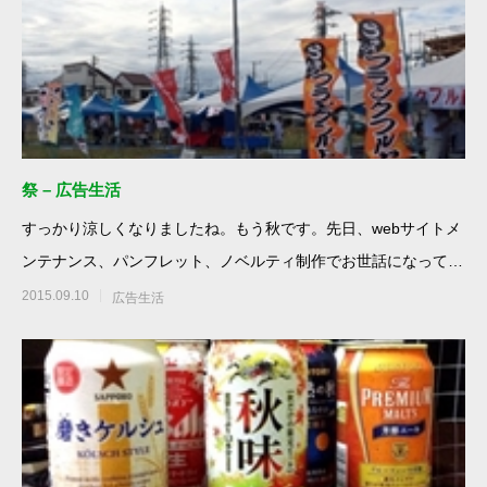
祭 – 広告生活
すっかり涼しくなりましたね。もう秋です。先日、webサイトメ
ンテナンス、パンフレット、ノベルティ制作でお世話になってお
ります、藤沢市湘南
2015.09.10
広告生活