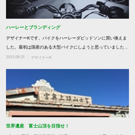
ハーレーとブランディング
デザイナーKです。バイクをハーレーダビッドソンに買い換えま
した。最初は国産のある大型バイクにしようと思っていました。
購入前に
2015.09.25
デザイナーK
世界遺産 富士山頂を目指せ！