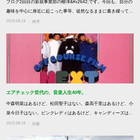
ブログ2回目の新規事業部の柳澤&#x2642;です。今回も、自分の
趣味を中心に身近に起こった事等、徒然なるままに書き綴ってい
きたいと思い
2015.09.24
栁澤
エアチェック世代の、音楽人生40年。
中森明菜はあるけど、松田聖子はない。森高千里はあるけど、小
泉今日子はない。ピンクレディはあるけど、キャンディーズはな
い。オフコー
2015.09.16
佐藤