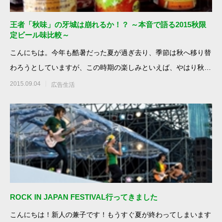
王者「秋味」の牙城は崩れるか！？ ～本音で語る2015秋限
定ビール味比較～
こんにちは。今年も酷暑だった夏が過ぎ去り、季節は秋へ移り替
わろうとしていますが、この時期の楽しみといえば、やはり秋限
定ビールの登場です。
2015.09.04
広告生活
ROCK IN JAPAN FESTIVAL行ってきました
こんにちは！新人の兼子です！もうすぐ夏が終わってしまいます