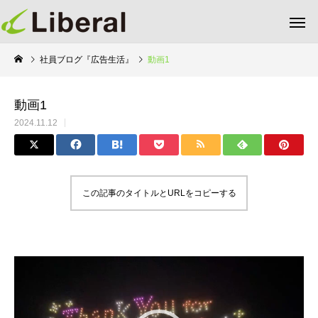
社員ブログ『広告生活』
動画1
動画1
2024.11.12
この記事のタイトルとURLをコピーする
動
画
プ
レ
ー
ヤ