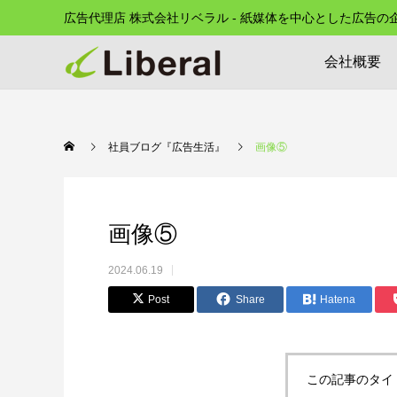
広告代理店 株式会社リベラル - 紙媒体を中心とした広告
会社概要
社員ブログ『広告生活』
画像⑤
画像⑤
2024.06.19
Post
Share
Hatena
この記事のタイ