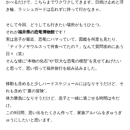
かべるだけで、こちらまでワクワクしてきます。日焼け止めと浮
き輪、ラッシュガードは忘れずに持って行かなきゃ。
そして今回、どうしても行きたい場所がもうひとつ。
それが
福井県の恐竜博物館
です！
実は息子が最近、恐竜にハマっていて。図鑑を何度も見たり、
「ティラノサウルスって何食べてたの？」なんて質問攻めにあう
日々（笑）
そんな彼に“本物の化石”や“巨大な恐竜の模型”を見せてあげたい
と思って、思い切って福井旅行を組み込みました。
移動も含めると少しハードスケジュールにはなりそうだけど、そ
れも含めて“夏の冒険”。
体力勝負になりそうだけど、息子と一緒に過ごせる時間は今だ
け。
この9日間、思い出をたくさん作って、家族アルバムをぎゅうぎ
ゅうにしたいと思います。