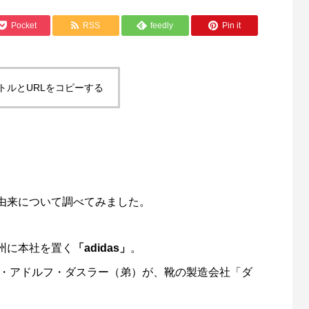
Pocket
RSS
feedly
Pin it
トルとURLをコピーする
由来について調べてみました。
州に本社を置く
「adidas」
。
）・アドルフ・ダスラー（弟）が、靴の製造会社「ダ