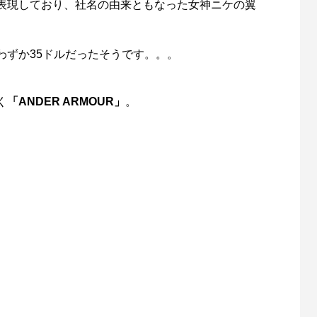
表現しており、社名の由来ともなった女神ニケの翼
わずか35ドルだったそうです。。。
く
「ANDER ARMOUR」
。