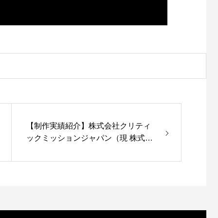
【制作実績紹介】株式会社クリティ
ックミッションジャパン（現 株式会
社アイルミッション）様『ドア横ポ
スター』