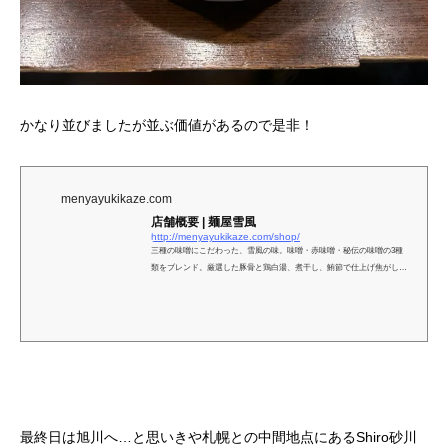
かなり並びましたが並ぶ価値があるので是非！
menyayukikaze.com
店舗概要 | 麺屋雪風
http://menyayukikaze.com/shop/
三種の味噌にこだわった、雪風の味。味噌・赤味噌・秘伝の味噌の3種
類をブレンド。厳選した豚骨と鶏白湯、煮干し、鮪節で仕上げ焦がし油
で香り付け。競合店と差別化出来るような雪風ならではの自信を持った
味に仕上げております。
最終日は旭川へ…と思いきや札幌との中間地点にあるShiro砂川