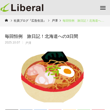
社員ブログ『広告生活』
戸澤
毎回恒例 旅日記！北海道への3日間
毎回恒例 旅日記！北海道への3日間
2025.10.07
戸澤