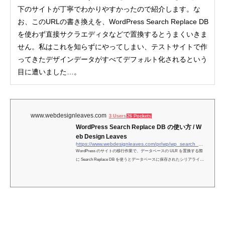
下のサイトが丁寧でわかりやすかったので紹介します。な
お、このURLの書き換えを、WordPress Search Replace DB
を使わず直接サクラエディタなどで置換するとうまくいきま
せん。私はこれを知らずにやってしまい、テストサイトで作
ってきたデザインデータがすべてデフォルト化されるという
目に遭いました…。
www.webdesignleaves.com
3 Users
26 Pockets
WordPress Search Replace DB の使い方 / W
eb Design Leaves
https://www.webdesignleaves.com/pr/wp/wp_search_replace_db.html
WordPress のサイトの移行作業で、データベースの ULR を置換する際
に Search Replace DB を使うとデータベースに保存されたシリアライズ
されたデータも変換することができます。Search Replace DB（Version
4）の基本的な使い方の覚書です。