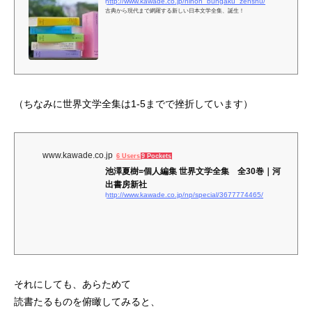
http://www.kawade.co.jp/nihon_bungaku_zenshu/
古典から現代まで網羅する新しい日本文学全集、誕生！
（ちなみに世界文学全集は1-5までで挫折しています）
www.kawade.co.jp
6 Users
9 Pockets
池澤夏樹=個人編集 世界文学全集 全30巻｜河
出書房新社
http://www.kawade.co.jp/np/special/3677774465/
それにしても、あらためて
読書たるものを俯瞰してみると、