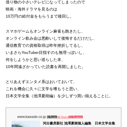
借り物の小さいテレビになってしまったので
映画・海外ドラマを見るのは
10万円の給付金をもらうまで後回し。
スマホゲームもオンライン麻雀も飽きたし、
オンライン飲み会は悪酔いして後悔するだけだし、
通信教育での資格取得は昨年挫折してるし、
いまさらYouTuber目指すのも無理っぽいし、
何をしようかと思い巡らした末、
10年間遠ざかっていた読書を再開しました。
とりあえずエンタメ系はおいておいて、
これを機会に久々に文学を嗜もうと思い、
日本文学全集（池澤夏樹編）を少しずつ買い揃えることに。
www.kawade.co.jp
6 Posts
44 Users
72 Pockets
河出書房新社 池澤夏樹個人編集 日本文学全集