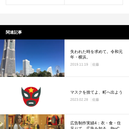
関連記事
失われた時を求めて。令和元
年・横浜。
2019.11.19
佐藤
マスクを捨てよ、町へ出よう
2023.02.28
佐藤
広告制作実績4：衣・食・住
足りて、広告を知る。BtoC