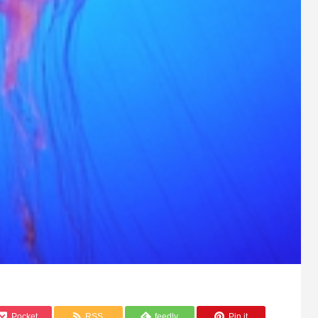
Pocket
RSS
feedly
Pin it