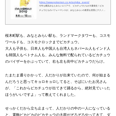
https://www.pokemon.co.jp/ex/pika_event/
今年も横浜みなとみらいエリアで、 ピカチュウたちが大量発生！ピカ
チュウたちのパフォーマンスが、みなとみらいの夜景を背景にテクノロ
ジーを使ってパワーアップ！過去最大規模の延べ2,000匹以上のピカチ
ュウたちといっしょに、楽しもう！
桜木町駅も、みなとみらい駅も、ランドマークタワーも、コスモ
ワールドも、コスモクロックまでピカチュウ。
大人も子供も、日本人も中国人も台湾人もネパール人もインド人
も韓国人もベトナム人も、みんな無料で配られているピカチュウ
のバイザーをかぶっていて、右も左も街中ピカチュウだらけ。
たまたま通りかかって、人だかりが出来ていたので、何が始まる
んだろうと思ってキョロキョロしてると、そばにいたお兄さん
が、「これからピカチュウが出てきて踊るから、絶対見ていった
ほうがいいですよ」って教えてくれました。
せっかくだから立ち止まって、人だかりの中の一人になっている
と、電飾ピカピカのピカチュウの大群がぞろぞろやってきて、ダ