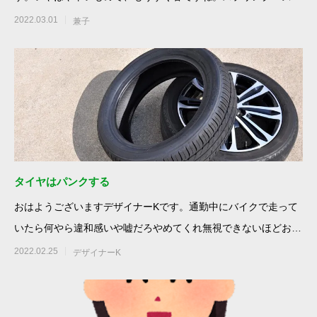
ムですね。あ、す
2022.03.01
兼子
タイヤはパンクする
おはようございますデザイナーKです。通勤中にバイクで走って
いたら何やら違和感いや嘘だろやめてくれ無視できないほどお尻
に迫るムズム
2022.02.25
デザイナーK