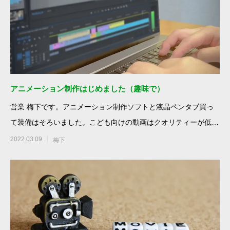
アニメーション制作はじめました（趣味で）
営業 梅下です。アニメーション制作ソフトと液晶ペンタブ買っ
て装備はそろいました。こども向けの動画はクオリティーが低く
ても伸びると言わ
2022.03.09
梅下