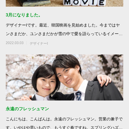
3月になりました。
デザイナーIです。最近、韓国映画を見始めました。今まではヤ
ンさまだか、ユンさまだかが雪の中で愛を語らっているイメージ
が強く、近寄り難
2022.03.03
デザイナーI
永遠のフレッシュマン
こんにちは、こんばんは。永遠のフレッシュマン。営業の兼子で
す。いやはや早いもので、もうすぐ春ですね。スプリングハズカ