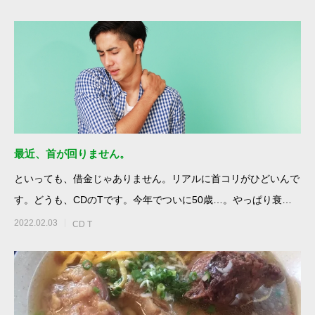
最近、首が回りません。
といっても、借金じゃありません。リアルに首コリがひどいんで
す。どうも、CDのTです。今年でついに50歳…。やっぱり衰え
は隠せ
2022.02.03
CD T