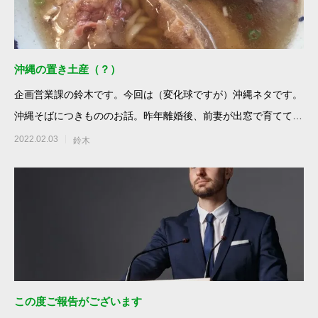
沖縄の置き土産（？）
企画営業課の鈴木です。今回は（変化球ですが）沖縄ネタです。
沖縄そばにつきもののお話。昨年離婚後、前妻が出窓で育ててい
たパッシ
2022.02.03
鈴木
この度ご報告がございます