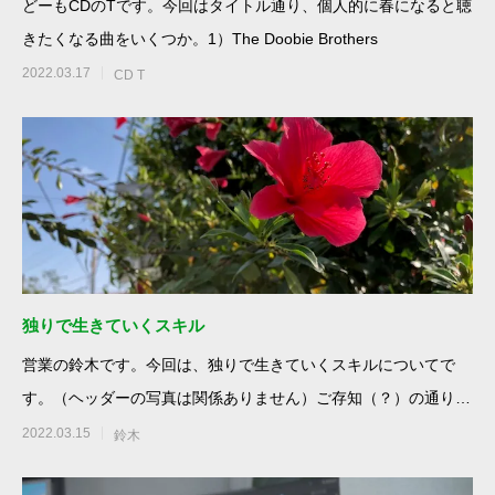
どーもCDのTです。今回はタイトル通り、個人的に春になると聴
きたくなる曲をいくつか。1）The Doobie Brothers
2022.03.17
CD T
独りで生きていくスキル
営業の鈴木です。今回は、独りで生きていくスキルについてで
す。（ヘッダーの写真は関係ありません）ご存知（？）の通り、
今私は独身生活
2022.03.15
鈴木