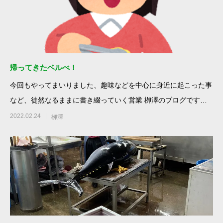
帰ってきたベルべ！
今回もやってまいりました、趣味などを中心に身近に起こった事
など、徒然なるままに書き綴っていく営業 栁澤のブログです。
コロナの影響があり、
2022.02.24
栁澤