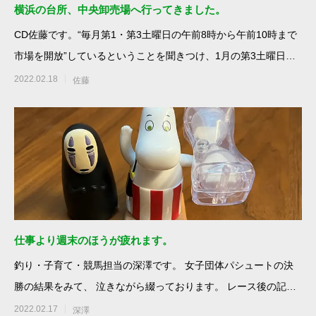
横浜の台所、中央卸売場へ行ってきました。
CD佐藤です。“毎月第1・第3土曜日の午前8時から午前10時まで
市場を開放”しているということを聞きつけ、1月の第3土曜日、
横浜中央卸売
2022.02.18
佐藤
仕事より週末のほうが疲れます。
釣り・子育て・競馬担当の深澤です。 女子団体パシュートの決
勝の結果をみて、 泣きながら綴っております。 レース後の記者
会見が見て
2022.02.17
深澤