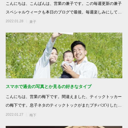
こんにちは、こんばんは、営業の兼子です。この毎週更新の兼子
スペシャルウィークも本日のブログで最後。毎週楽しみにしてい
たドラマが終わる
2022.01.28
兼子
スマホで過去の写真とか見るの好きなタイプ
こんにちは、営業の梅下です。間違えました、ティックトッカー
の梅下です。息子ネタのティックトックがまたプチバズりしたの
で載せときます。
2022.01.27
梅下