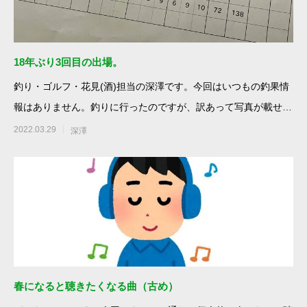
18年ぶり3回目の出場。
釣り・ゴルフ・花見(酒)担当の深澤です。今回はいつもの釣果情
報はありません。釣りに行ったのですが、訳あって写真が載せら
れません。
2022.03.29
深澤
春になると聴きたくなる曲（古め）