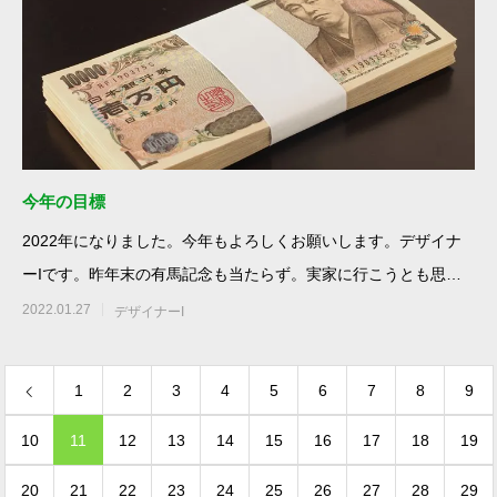
今年の目標
2022年になりました。今年もよろしくお願いします。デザイナ
ーIです。昨年末の有馬記念も当たらず。実家に行こうとも思っ
ていたので
2022.01.27
デザイナーI
1
2
3
4
5
6
7
8
9
10
11
12
13
14
15
16
17
18
19
20
21
22
23
24
25
26
27
28
29